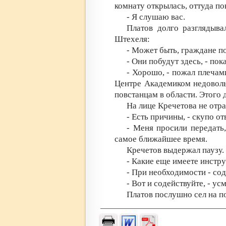
комнату открылась, оттуда по
- Я слушаю вас.
Платов долго разглядыва
Штехеля:
- Может быть, граждане по
- Они побудут здесь, - пок
- Хорошо, - пожал плечами
Центре Академиком недоволь
повстанцам в области. Этого
На лице Кречетова не отра
- Есть причины, - скупо от
- Меня просили передать
самое ближайшее время.
Кречетов выдержал паузу.
- Какие еще имеете инстр
- При необходимости - сод
- Вот и содействуйте, - ус
Платов послушно сел на п