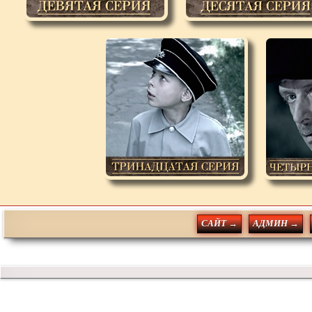
САЙТ →
АДМИН →