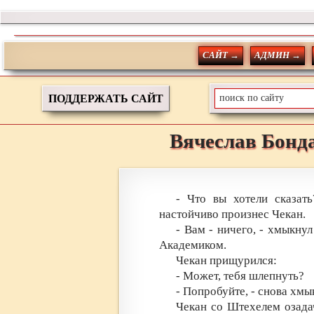
САЙТ →
АДМИН →
ПОДДЕРЖАТЬ САЙТ
Вячеслав
Бонд
- Что вы хотели сказат
настойчиво произнес Чекан.
- Вам - ничего, - хмыкнул
Академиком.
Чекан прищурился:
- Может, тебя шлепнуть?
- Попробуйте, - снова хмы
Чекан со Штехелем озада