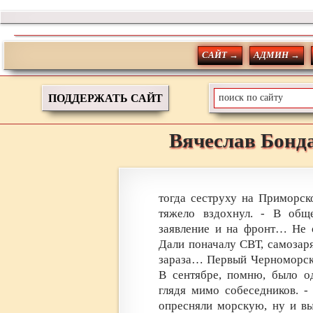
САЙТ →
АДМИН →
ПОДДЕРЖАТЬ САЙТ
Вячеслав
Бонд
тогда сеструху на Приморс
тяжело вздохнул. - В общ
заявление и на фронт… Не о
Дали поначалу СВТ, самозаря
зараза… Первый Черноморск
В сентябре, помню, было о
глядя мимо собеседников. -
опресняли морскую, ну и вы