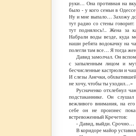
руки… Она противная на вку
было - у кого семьи в Одессе
Ну и мне выпало… Захожу дом
тут радио со стены говорит:
тут поднялось!.. Жена за 
Набрали воды везде, куда м
наши ребята водокачку на ча
полегли там все… Я тогда жен
Давид замолчал. Он вспомн
с запыленным лицом и мут
бесчисленные кастрюли и чаш
И слезы Анечки, обхватившей
не хочу, чтобы ты уходил…»
Русначенко отхлебнул ча
подстаканнике. Он слушал
вежливого внимания, на его
себе он не произнес пок
встревоженный Кречетов:
- Давид, выйди. Срочно…
В коридоре майор уставил