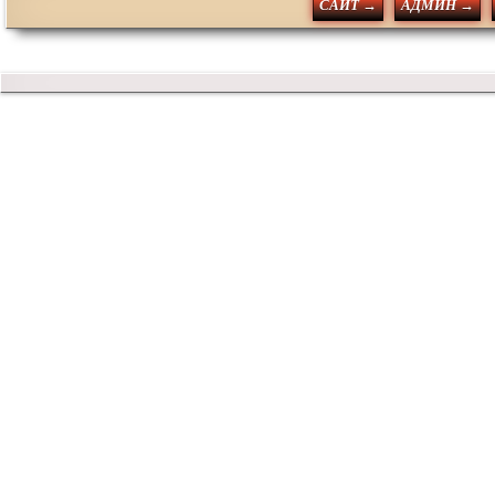
САЙТ →
АДМИН →