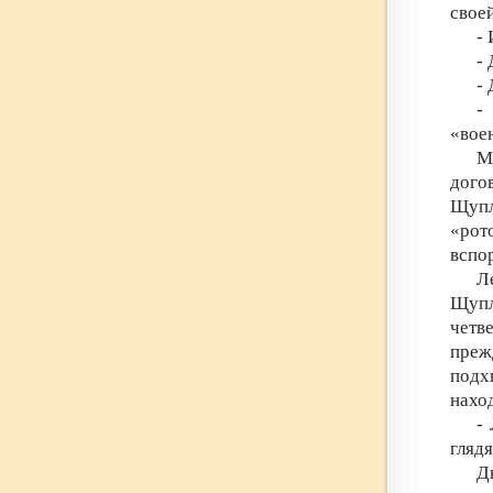
своей
-
-
- 
-
«вое
М
дого
Щупл
«рот
вспо
Л
Щупл
четв
преж
подх
нахо
-
гляд
Д