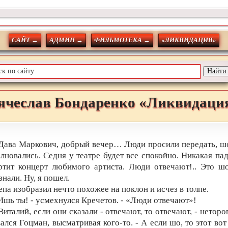
САЙТ →
АДМИН →
ФИЛЬМОТЕКА →
«ЛИКВИДАЦИЯ»
ячеслав
Бондаренко
«Ликвидаци
 Дава Маркович, добрый вечер… Люди просили передать, ш
олновались. Седня у театре будет все спокойно. Никакая пад
ртит концерт любимого артиста. Люди отвечают!.. Это ш
знали. Ну, я пошел.
епа изобразил нечто похожее на поклон и исчез в толпе.
 Ишь ты! - усмехнулся Кречетов. - «Люди отвечают»!
 Виталий, если они сказали - отвечают, то отвечают, - нетор
ался Гоцман, высматривая кого-то. - А если шо, то этот во