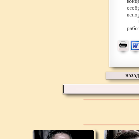
конц
отоб
вспо
-
работ
НАЗАД