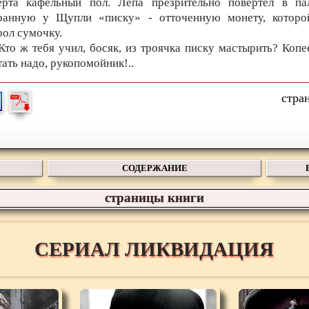
ерта кафельный пол. Лепа презрительно повертел в па
ранную у Щупли «писку» - отточенную монету, которо
рол сумочку.
 Кто ж тебя учил, босяк, из троячка писку мастырить? Копе
ать надо, рукопомойник!..
СОДЕРЖАНИЕ
страницы книги
СЕРИАЛ ЛИКВИДАЦИЯ