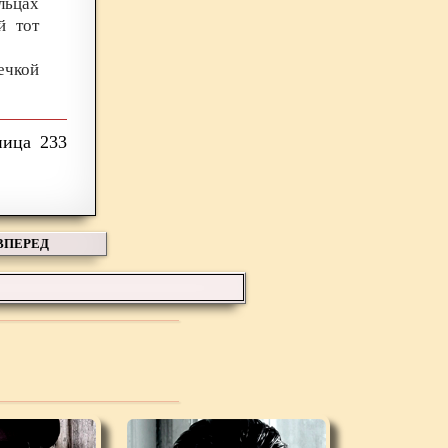
льцах
й тот
ечкой
233
ВПЕРЕД