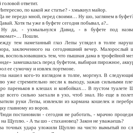
 головой ответит.
 Интересно, по какой же статье? - хмыкнул майор.
 Да не передо мной, перед своими… Ну шо, заглянем в буфет?
Давай. Хотя ты уже в буфете сегодня побывал, а?..
 Ну да, - ухмыльнулся Давид, - в буфете под назв
нкомат»… Пошли.
ежду тем наметанный глаз Лепы углядел в толпе наруш
вора, заключенного на сегодняшний вечер. Малорослый 
я, воспользовавшись тем, что пышная дама в трофейной ме
онде» замешкалась перед буфетом, выбирая пирожное, акку
рол ее сумочку и извлек портмоне.
епа нашел кого-то взглядом в толпе, моргнул. В следующи
ю уже стремительно несли к выходу, зажав сильными пле
еро пареньков в клешах и ковбойках… В пустом туалете 
де всего сильно заехали в ухо, чтоб знал. Но еще в полет
ватили руки Лепы, извлекли из кармана кошелек и перебр
дку главному из воров.
 Люди постановили - сегодня не работать, - мрачно процедил
я на Щуплю. - А ты шо - стахановец? Закон не уважаешь?
ва точных удара уложили Щуплю на чисто вымытый по с