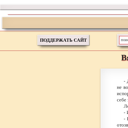
ПОДДЕРЖАТЬ САЙТ
В
-
не в
испо
себе 
Л
-
-
отозв