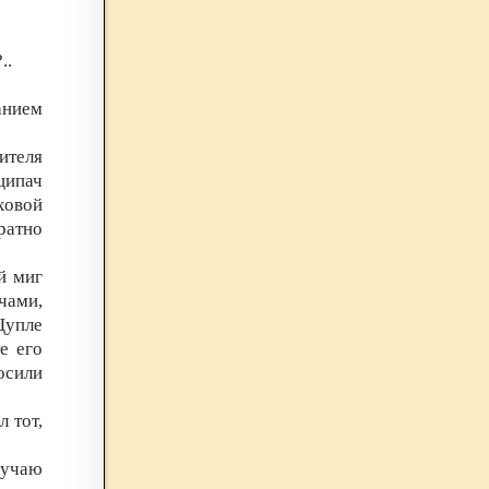
..
анием
ителя
щипач
ховой
ратно
й миг
чами,
Щупле
е его
осили
 тот,
лучаю