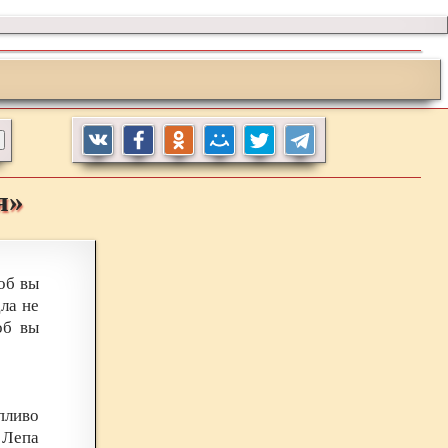
я»
об вы
ла не
об вы
опливо
т Лепа