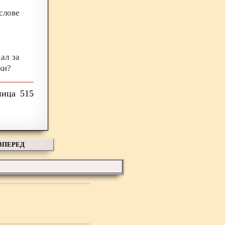
 слове
ал за
ки?
515
ВПЕРЕД