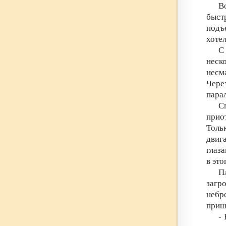
В
быст
подъ
хотел
С
неск
несм
Чере
пара
С
прио
Толь
двиг
глаз
в эт
П
загр
небр
приш
-