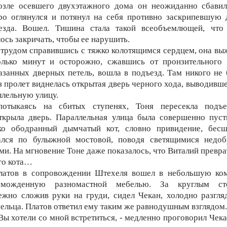
озле осевшего двухэтажного дома он неожиданно сбавил
ро оглянулся и потянул на себя противно заскрипевшую 
езда. Вошел. Тишина стала такой всеобъемлющей, что
ось закричать, чтобы ее нарушить.
 трудом справившись с тяжко колотящимся сердцем, она вы
олько минут и осторожно, сжавшись от пронзительного 
азанных дверных петель, вошла в подъезд. Там никого не 
з пролет виднелась открытая дверь черного хода, выводивше
ллельную улицу.
потыкаясь на сбитых ступенях, Тоня пересекла подъ
ткрыла дверь. Параллельная улица была совершенно пуст
ко ободранный дымчатый кот, словно привидение, бес
ался по булыжной мостовой, поводя светящимися недо
ами. На мгновение Тоне даже показалось, что Виталий превра
ого кота…
латов в сопровождении Штехеля вошел в небольшую ком
оможденную разномастной мебелью. За круглым ст
ежно сложив руки на груди, сидел Чекан, холодно разгля
ельца. Платов ответил ему таким же равнодушным взглядом.
 Вы хотели со мной встретиться, - медленно проговорил Чека