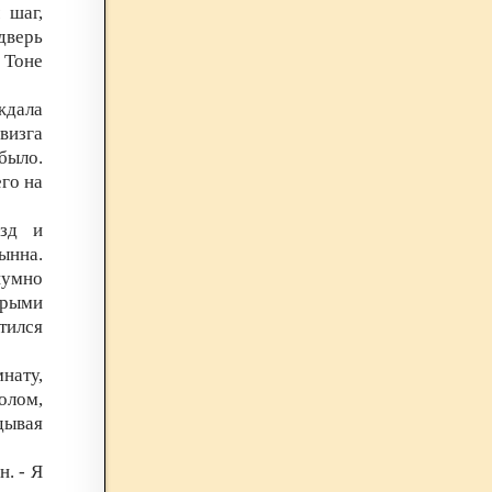
 шаг,
дверь
 Тоне
ждала
визга
было.
го на
езд и
ынна.
шумно
брыми
тился
нату,
олом,
дывая
н. - Я