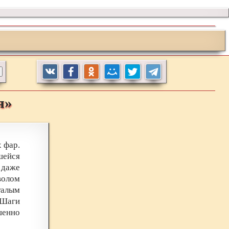
я»
 фар.
шейся
, даже
волом
талым
 Шаги
шенно