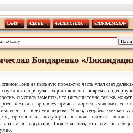
САЙТ →
АДМИН →
ФИЛЬМОТЕКА →
«ЛИКВИДАЦИЯ»
ячеслав
Бондаренко
«Ликвидаци
а спиной Тони на пыльную проезжую часть упал свет далеких
испуганно отпрянула, схоронившись в вовремя подвернув
ротне. И успела заметить, что Виталий точно так же, может
орнее, чем она, бросился прочь с дороги, слившись со ст
сившегося от времени дерева. Мимо, скорбно завывая ус
ром, протащилась полуторка, и снова настала тишина.
етова ее не нарушали, Тоня отметила, что идет он совер
умно.