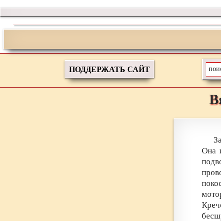
ПОДДЕРЖАТЬ САЙТ
В
З
Она 
подво
пров
поко
мото
Креч
бесш