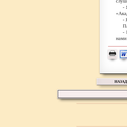
слуш
-
«Ака
- 
П
-
нами
НАЗАД