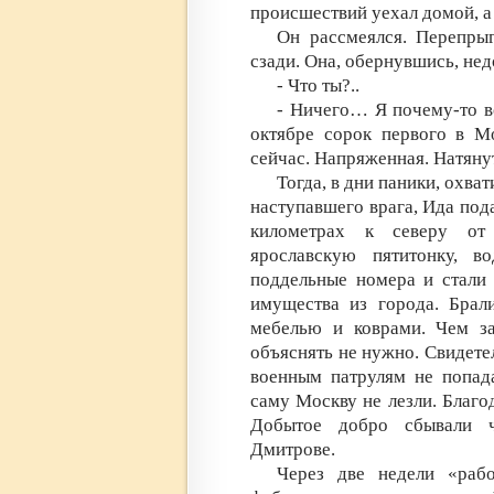
происшествий уехал домой, а
Он рассмеялся. Перепры
сзади. Она, обернувшись, не
- Что ты?..
- Ничего… Я почему-то в
октябре сорок первого в 
сейчас. Напряженная. Натянут
Тогда, в дни паники, охв
наступавшего врага, Ида под
километрах к северу от 
ярославскую пятитонку, в
поддельные номера и стали 
имущества из города. Брали
мебелью и коврами. Чем за
объяснять не нужно. Свидетел
военным патрулям не попада
саму Москву не лезли. Благо
Добытое добро сбывали ч
Дмитрове.
Через две недели «раб