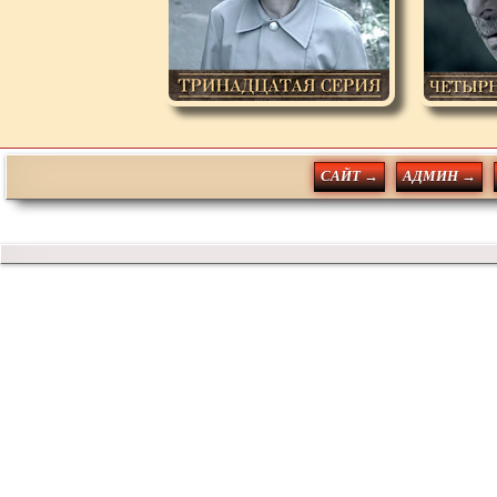
САЙТ →
АДМИН →