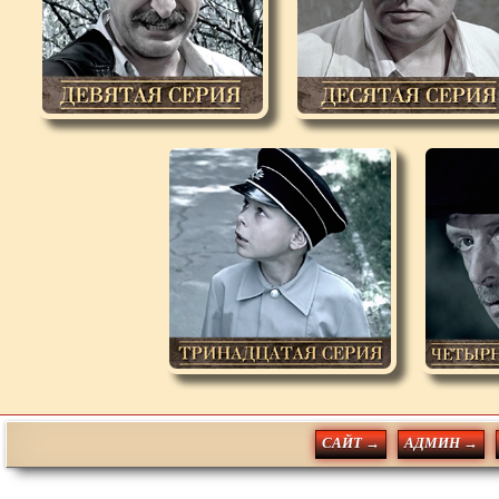
САЙТ →
АДМИН →