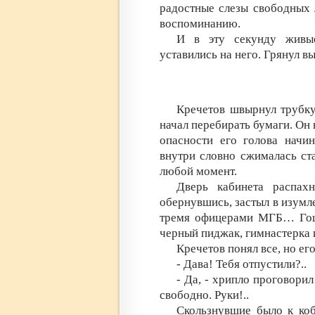
радостные слезы свободных 
воспоминанию.
И в эту секунду живые
уставились на него. Грянул вы
Кречетов швырнул трубку
начал перебирать бумаги. Он 
опасности его голова начин
внутри словно сжималась ст
любой момент.
Дверь кабинета распах
обернувшись, застыл в изумл
тремя офицерами МГБ… Гоц
черный пиджак, гимнастерка 
Кречетов понял все, но е
- Дава! Тебя отпустили?..
- Да, - хрипло проговорил
свободно. Руки!..
Скользнувшие было к коб