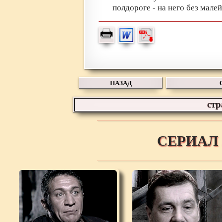
полдороге - на него без мале
НАЗАД
ст
СЕРИАЛ