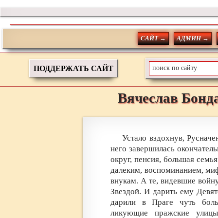
САЙТ →
АДМИН →
ПОДДЕРЖАТЬ САЙТ
Вячеслав
Бонд
Устало вздохнув, Русначе
него завершилась окончатель
округ, пенсия, большая семья
далеким, воспоминанием, ми
внукам. А те, видевшие войну
Звездой. И дарить ему Девят
дарили в Праге чуть боль
ликующие пражские улицы