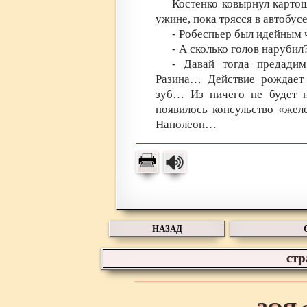
Костенко ковырнул картошк
ужине, пока трясся в автобу
- Робеспьер был идейным
- А сколько голов нарубил
- Давай тогда предади
Разина… Действие рождает 
зуб… Из ничего не будет 
появилось консульство «жел
Наполеон…
НАЗАД
ст