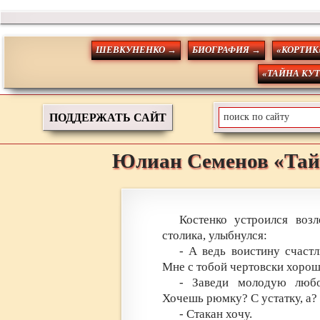
ШЕВКУНЕНКО →
БИОГРАФИЯ →
«КОРТИК
«ТАЙНА КУ
ПОДДЕРЖАТЬ САЙТ
Юлиан
Семенов
«Тай
Костенко устроился возл
столика, улыбнулся:
- А ведь воистину счаст
Мне с тобой чертовски хор
- Заведи молодую люб
Хочешь рюмку? С устатку, а?
- Стакан хочу.