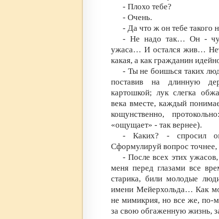
- Плохо тебе?
- Очень.
- Да что ж он тебе такого
- Не надо так… Он - ч
ужаса… И остался жив… Нет,
какая, а как гражданин иде
- Ты не боишься таких лю
поставив на длинную дер
картошкой; лук слегка обжа
века вместе, каждый понимае
кощунственно, протоколь
«ощущает» - так вернее).
- Каких? - спросил о
Сформулируй вопрос точнее
- После всех этих ужасов
меня перед глазами все вре
старика, били молодые люди
имени Мейерхольда… Как мо
не мимикрия, но все же, по-м
за свою обгаженную жизнь, 