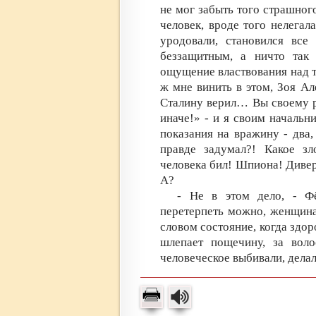
не мог забыть того страшног
человек, вроде того нелегал
уродовали, становился все
беззащитным, а ничто так 
ощущение властвования над т
ж мне винить в этом, Зоя Ал
Сталину верил… Вы своему ре
иначе!» - и я своим начальн
показания на вражину - два,
правде задумал?! Какое з
человека бил! Шпиона! Дивер
А?
- Не в этом дело, - Ф
перетерпеть можно, женщина
словом состояние, когда здо
шлепает пощечину, за вол
человеческое выбивали, дела