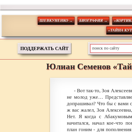
ШЕВКУНЕНКО →
БИОГРАФИЯ →
«КОРТИК
«ТАЙНА КУ
ПОДДЕРЖАТЬ САЙТ
Юлиан
Семенов
«Тай
- Вот так-то, Зоя Алексеевн
не молод уже… Представляет
допрашивал? Что бы с вами с
ж вас жалел, Зоя Алексеевн
Нет. Я когда с Абакумовы
начитался, начал кое-что п
план гоним - для пополнения