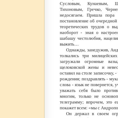
Сусловым, Кунаевым, Щ
Тихоновым, Гречко, Черн
недосягаем. Пришла пора 
постановление об очередной 
теоретических трудов о вы
наоборот - зная о настрое
шабашу честолюбия, нацелив
выжить…
Однажды, занедужив, Анд
толкались три милицейских
загружали огромные вазы
щелоковской жены и невес
оставил на столе записочку, 
рождения; поздравлять - мука
слова - язык не повернется, 
уважать себя было против
многим, только не осново
телеграмму; впрочем, это 
покажет всем: «мы с Андро
Он держал в своем огр