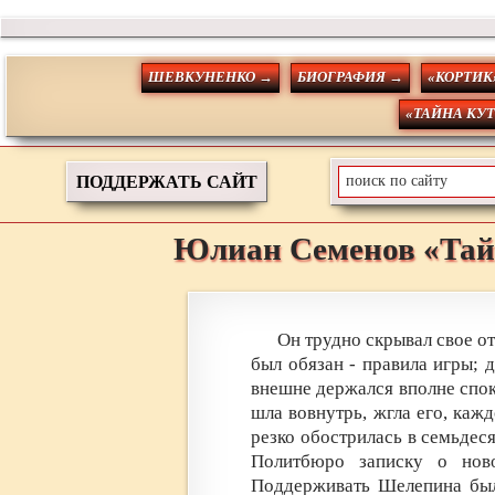
ШЕВКУНЕНКО →
БИОГРАФИЯ →
«КОРТИК
«ТАЙНА КУ
ПОДДЕРЖАТЬ САЙТ
Юлиан
Семенов
«Тай
Он трудно скрывал свое о
был обязан - правила игры; д
внешне держался вполне спок
шла вовнутрь, жгла его, каж
резко обострилась в семьдес
Политбюро записку о нов
Поддерживать Шелепина был