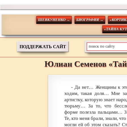
ШЕВКУНЕНКО →
БИОГРАФИЯ →
«КОРТИК
«ТАЙНА КУ
ПОДДЕРЖАТЬ САЙТ
Юлиан
Семенов
«Тай
- Да нет… Женщины к это
ходим, такая доля… Мне за
артистку, которую знает наро
тюрьму… За то, что бессл
форме полезла пальцами… За
Те, кто меня брали, знали, чт
могли ей об этом сказать? Ст