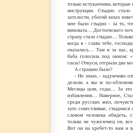
только истуканчики, которые 
инструкции. Стыдно стало
затхлости, убогий запах изв
мне было стыдно - за то, чт
виновата… Достоевского поч
страну стало стыдно… Только
когда я - слава тебе, господ
оказалась… Там и за нас, а
баба голосила под окном: 
глаза! Откуси, отгрызи два 
А страшно было?
- Не знаю, - задумчиво от
делали, а вы ж по-обломов
Месяцы шли, годы… За это 
избавления… Наверное, Стал
среди русских жил, почувст
зато совестливые, стыдимся с
словом человека обидеть, с
только не чужеземец он, вс
Вот он на хребет-то нам и 