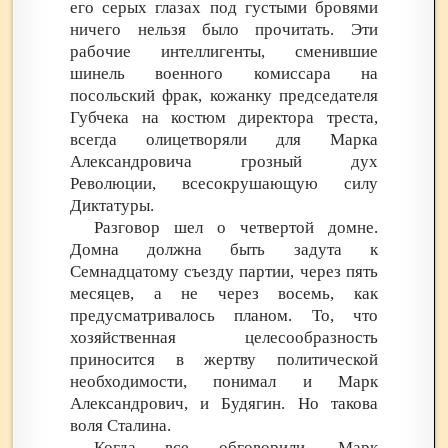
его серых глазах под густыми бровями
ничего нельзя было прочитать. Эти
рабочие интеллигенты, сменившие
шинель военного комиссара на
посольский фрак, кожанку председателя
Губчека на костюм директора треста,
всегда олицетворяли для Марка
Александровича грозный дух
Революции, всесокрушающую силу
Диктатуры.
Разговор шел о четвертой домне.
Домна должна быть задута к
Семнадцатому съезду партии, через пять
месяцев, а не через восемь, как
предусматривалось планом. То, что
хозяйственная целесообразность
приносится в жертву политической
необходимости, понимал и Марк
Александрович, и Будягин. Но такова
воля Сталина.
Когда все обговорили. Марк