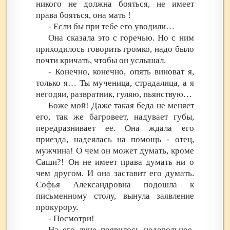
никого не должна бояться, не имеет
права бояться, она мать !
- Если бы при тебе его уводили…
Она сказала это с горечью. Но с ним
приходилось говорить громко, надо было
почти кричать, чтобы он услышал.
- Конечно, конечно, опять виноват я,
только я… Ты мученица, страдалица, а я
негодяи, развратник, гуляю, пьянствую…
Боже мой! Даже такая беда не меняет
его, так же багровеет, надувает губы,
передразнивает ее. Она ждала его
приезда, надеялась на помощь - отец,
мужчина! О чем он может думать, кроме
Саши?! Он не имеет права думать ни о
чем другом. И она заставит его думать.
Софья Александровна подошла к
письменному столу, вынула заявление
прокурору.
- Посмотри!
На его лице появилось недовольное,