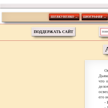
ШЕВКУНЕНКО →
БИОГРАФИЯ →
ПОДДЕРЖАТЬ САЙТ
О
Дьяко
что 
дело
осве
его и
- 
-