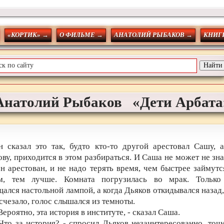
«КОРТИК» →
О ФИЛЬМЕ →
АНАТОЛИЙ РЫБАКОВ →
КНИГИ
Анатолий
Рыбаков
«Дети Арбата
н сказал это так, будто кто-то другой арестовал Сашу, а
ву, приходится в этом разбираться. И Саша не может не зна
он арестован, и не надо терять время, чем быстрее займутс
м, тем лучше. Комната погрузилась во мрак. Только
щался настольной лампой, а когда Дьяков откидывался назад,
счезало, голос слышался из темноты.
Вероятно, эта история в институте, - сказал Саша.
 Что за история? - спросил Дьяков незаинтересованно, точн