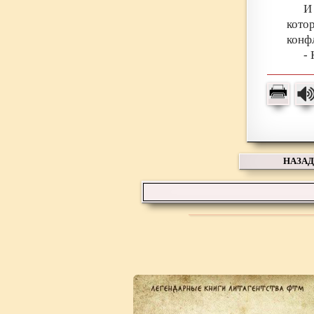
И
кото
конфл
-
НАЗАД