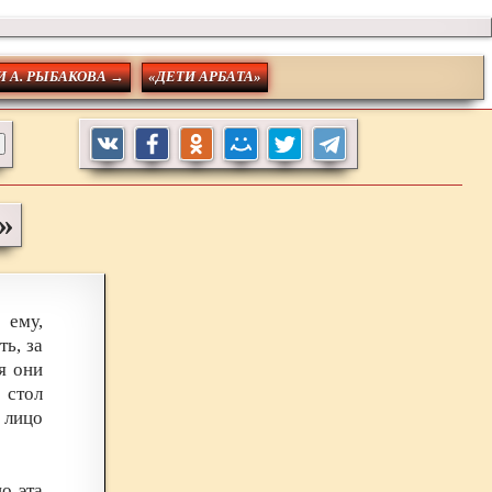
 А. РЫБАКОВА →
«ДЕТИ АРБАТА»
»
 ему,
ть, за
я они
 стол
 лицо
о эта