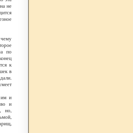
на не
дится
езное
 чему
торое
ма по
конец
тся к
шек в
ждали.
умеет
 им и
иво и
, но,
ьмой,
арищ,