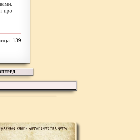
вами,
л про
139
ВПЕРЕД