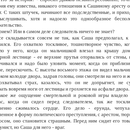
рия ему известна, никакого отношения к Сашиному аресту о
т. С таких штучек, начинают все подследственные, и прихо
ыслушивать, хотя и надоело это однообразное беспол
ательство.
рием? Или в самом деле следователь ничего не знает?
се складывается совсем не так, как Саша предполагал, к
вился. Его охватило тоскливое, тошнотворное чувство, ко
ло у него, когда он мальчишкой влезал на крышу до
рной лестнице - ее верхние прутья оторвались от стены, 
ачивался и надо было уловить момент, когда он приблизи
е, перескочить. С высоты восьмого этажа он видел мальчи
ком колодце двора, задрав головы, они смотрели на него и 
охватывал страх, казалось, что он не допрыгнет, не с
ать вовремя ноги от лестницы и грохнется на асфальт двора.
акое же ощущение смертельной и роковой игры владело
ас, когда он сидел перед следователем, так же тоскл
ченно сжималось сердце. Его дело - ерунда, чепуха
ченное в форму политического преступления, с арестом, тюр
осом, оно становится страшным. Перед ним сидит его тов
нист, но Саша для него - враг.