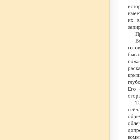
исто
имее
их в
запир
П
В
гото
быва
пожа
раск
крыш
глубо
Его 
оторв
Т
сейч
обре
обле
допр
комму