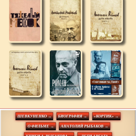
ШЕВКУНЕНКО →
БИОГРАФИЯ →
«КОРТИК» →
О ФИЛЬМЕ →
АНАТОЛИЙ РЫБАКОВ →