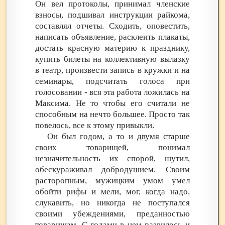
Он вел протоколы, принимал членские
взносы, подшивал инструкции райкома,
составлял отчеты. Сходить, оповестить,
написать объявление, расклеить плакаты,
достать красную материю к празднику,
купить билеты на коллективную вылазку
в театр, произвести запись в кружки и на
семинары, подсчитать голоса при
голосовании - вся эта работа ложилась на
Максима. Не то чтобы его считали не
способным на нечто большее. Просто так
повелось, все к этому привыкли.
Он был годом, а то и двумя старше
своих товарищей, понимал
незначительность их спорой, шутил,
обескураживал добродушием. Своим
расторопным, мужицким умом умел
обойти рифы и мели, мог, когда надо,
слукавить, но никогда не поступался
своими убеждениями, преданностью
товарищам. С годами в нем развилось и