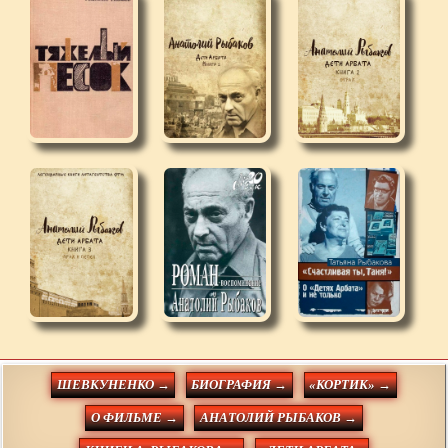
ШЕВКУНЕНКО →
БИОГРАФИЯ →
«КОРТИК» →
О ФИЛЬМЕ →
АНАТОЛИЙ РЫБАКОВ →