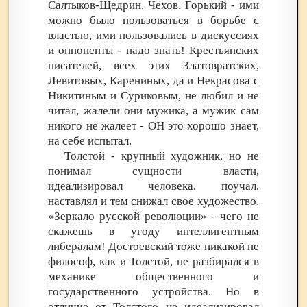
Салтыков-Щедрин, Чехов, Горький - ими
можно было пользоваться в борьбе с
властью, ими пользовались в дискуссиях
и оппоненты - надо знать! Крестьянских
писателей, всех этих Златовратских,
Левитовых, Карениных, да и Некрасова с
Никитиным и Суриковым, не любил и не
читал, жалели они мужика, а мужик сам
никого не жалеет - ОН это хорошо знает,
на себе испытал.
Толстой - крупный художник, но не
понимал сущности власти,
идеализировал человека, поучал,
наставлял и тем снижал свое художество.
«Зеркало русской революции» - чего не
скажешь в угоду интеллигентным
либералам! Достоевский тоже никакой не
философ, как и Толстой, не разбирался в
механике общественного и
государственного устройства. Но в
отличие от Толстого не идеализировал