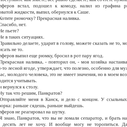
лферов встал, подошел к комоду, налил из графина 
оватой жидкости, выпил, обернулся к Саше.
 Хотите рюмочку? Прекрасная наливка.
Спасибо, нет.
Не пьете?
Не в таких ситуациях.
 Правильно делаете, ударит в голову, можете сказать не то, 
сать не то.
лферов выпил еще рюмку, бросил в рот пару ягод.
 Прекрасная наливка, - повторил он, - моя хозяйка настаива
-то лесной ягоде, утверждает, что полезно, особенно для м
ас, молодого человека, это не имеет значения, но в моем во
одится учитывать.
 вернулся к столу.
 Ну так что решим, Панкратов?
 Отправляйте меня в Канск, и дело с концом. У ссыльных
ворка: раньше сядешь, раньше выйдешь.
лферов не реагировал на шутку.
 Я знаю, Панкратов, что вы не ломали сепаратор, и брать на
 десять лет не хочу. И вообще могу не торопиться. Да