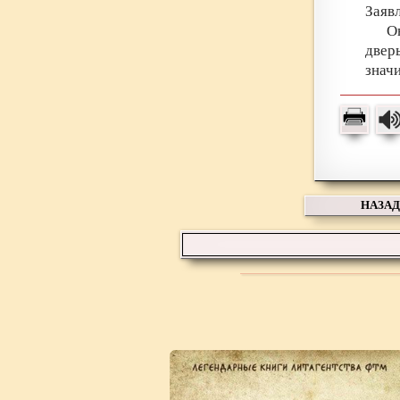
Заявл
О
двер
значи
НАЗАД