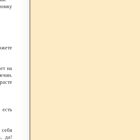
рюмку
можете
ет на
ужчин.
зрасте
 есть
 себя
, да!