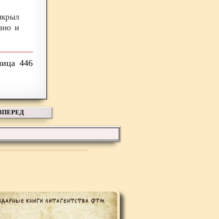
икрыл
зно и
446
ВПЕРЕД