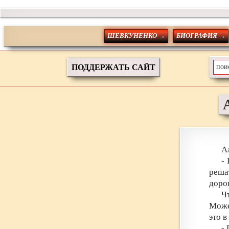
ШЕВКУНЕНКО →
БИОГРАФИЯ →
ПОДДЕРЖАТЬ САЙТ
А
-
реша
дорог
Ч
Може
это в
-