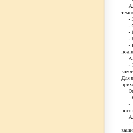
А
темн
-
- 
- 
- 
-
подпи
А
-
какой
Для в
прих
Он
-
-
пого
А
-
ваши