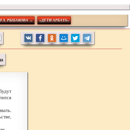
 А. РЫБАКОВА →
«ДЕТИ АРБАТА»
»
будут
тится
вать.
стве,
ым.