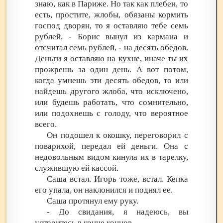
знаю, как в Париже. Но так как плебеи, то
есть, простите, жлобы, обязаны кормить
господ дворян, то я оставляю тебе семь
рублей, - Борис вынул из кармана и
отсчитал семь рублей, - на десять обедов.
Деньги я оставляю на кухне, иначе ты их
прожрешь за один день. А вот потом,
когда умнешь эти десять обедов, то или
найдешь другого жлоба, что исключено,
или будешь работать, что сомнительно,
или подохнешь с голоду, что вероятное
всего.
Он подошел к окошку, переговорил с
поварихой, передал ей деньги. Она с
недовольным видом кинула их в тарелку,
служившую ей кассой.
Саша встал. Игорь тоже, встал. Кепка
его упала, он наклонился и поднял ее.
Саша протянул ему руку.
- До свидания, я надеюсь, вы
устроитесь в конце концов.