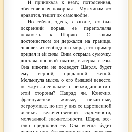
И приникала к нему, потрясенная,
обессиленная, покорная… Мужчинам это
нравится, тешит их самолюбие.
Но сейчас, здесь, в вагоне, это был
искренний порыв, ее переполняла
нежность к Шарлю. С каким
достоинством он держался на границе,
человек из свободного мира, его пример
придал и ей силы. Вика открыла сумочку,
достала носовой платок, вытерла слезы.
Она никогда не подведет Шарля, будет
ему верной, преданной женой.
Мелькнула мысль о его бывшей невесте,
не ждут ли ее какие-то неожиданности с
этой стороны? Навряд ли. Конечно,
француженки живые, пикантные,
остроумные, но нет у них ее царственной
осанки, величественной скромности,
молчаливой значительности, Шарль все-
таки предпочел ее. Она всегда будет
рядом с ним, благоустроит дом, покажет